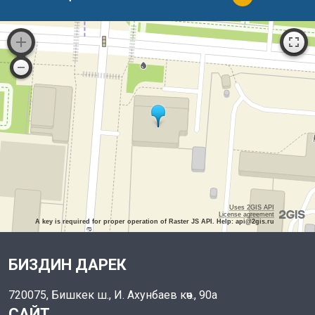
Uses 2GIS API
License agreement
A key is required for proper operation of Raster JS API. Help: api@2gis.ru
БИЗДИН ДАРЕК
720075, Бишкек ш., И. Ахунбаев көч., 90а
САЙТ