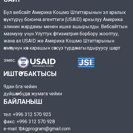
Бул вебсайт Америка Кошмо Штаттарынын эл аралык
өнүктүрүү боюнча агенттиги (USAID) аркылуу Америка
элинин жардамы менен ишке ашырылды. Вебсайттын
мазмуну үчүн Улуттук фтизиатрия борбору жооптуу,
жана ал USAID же Америка Кошмо Штаттарынын
өкмөтүнүн көз карашын сөзсүз түрдө чагылдыруусу шарт
эмес.
ИШТӨӨ УБАКТЫСЫ
9дан 6га чейин
дүйшөмбүдөн жумага чейин
БАЙЛАНЫШ
тел: +996 312 570 925
факс: +996 312 570 928
e-mail: tbkgprogram@gmail.com