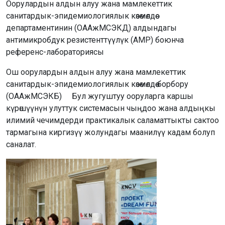
Оорулардын алдын алуу жана мамлекеттик
санитардык-эпидемиологиялык көзөмөлдөө
департаментинин (ОААжМСЭКД) алдындагы
антимикробдук резистенттүүлүк (АМР) боюнча
референс-лабораториясы
Ош оорулардын алдын алуу жана мамлекеттик
санитардык-эпидемиологиялык көзөмөлдөө борбору
(ОААжМСЭКБ) ⠀ Бул жугуштуу ооруларга каршы
күрөшүүнүн улуттук системасын чыңдоо жана алдыңкы
илимий чечимдерди практикалык саламаттыкты сактоо
тармагына киргизүү жолундагы маанилүү кадам болуп
саналат.