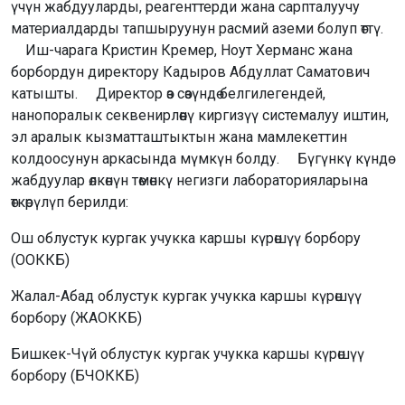
үчүн жабдууларды, реагенттерди жана сарпталуучу
материалдарды тапшыруунун расмий аземи болуп өттү.
⠀ Иш-чарага Кристин Кремер, Ноут Херманс жана
борбордун директору Кадыров Абдуллат Саматович
катышты. ⠀ Директор өз сөзүндө белгилегендей,
нанопоралык секвенирлөөнү киргизүү системалуу иштин,
эл аралык кызматташтыктын жана мамлекеттин
колдоосунун аркасында мүмкүн болду. ⠀ Бүгүнкү күндө
жабдуулар өлкөнүн төмөнкү негизги лабораторияларына
өткөрүлүп берилди:
Ош облустук кургак учукка каршы күрөшүү борбору
(ООККБ)
Жалал-Абад облустук кургак учукка каршы күрөшүү
борбору (ЖАОККБ)
Бишкек-Чүй облустук кургак учукка каршы күрөшүү
борбору (БЧОККБ)