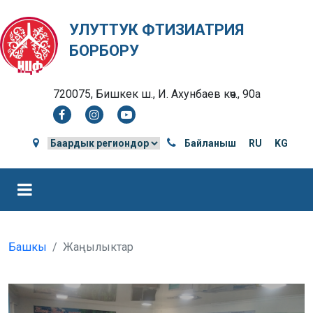
УЛУТТУК ФТИЗИАТРИЯ
БОРБОРУ
720075, Бишкек ш., И. Ахунбаев көч., 90а
Байланыш
RU
KG
Башкы
Жаңылыктар