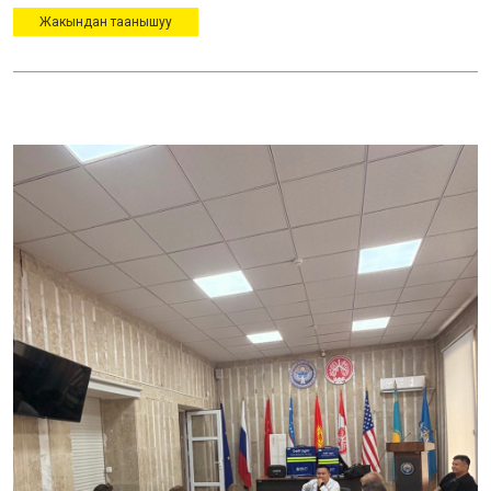
Жакындан таанышуу