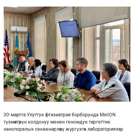
30-мартта Улуттук фтизиатрия борборунда MinION
түзмөктөрүн колдонуу менен геномдук таргеттик
нанопоралык секвенирлөөнү жүргүзгөн лабораториялар