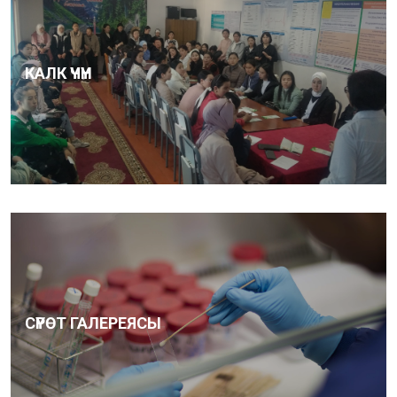
КАЛК ҮЧҮН
СҮРӨТ ГАЛЕРЕЯСЫ