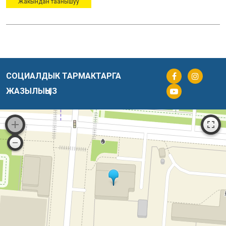
Жакындан таанышуу
СОЦИАЛДЫК ТАРМАКТАРГА
ЖАЗЫЛЫҢЫЗ