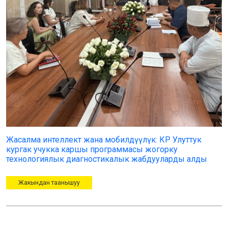
Жасалма интеллект жана мобилдүүлүк: КР Улуттук
кургак учукка каршы программасы жогорку
технологиялык диагностикалык жабдууларды алды
Жакындан таанышуу