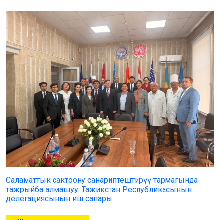
Саламаттык сактоону санариптештирүү тармагында
тажрыйба алмашуу: Тажикстан Республикасынын
делегациясынын иш сапары