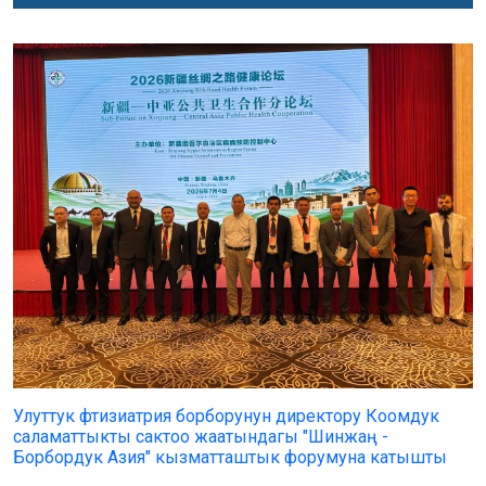
Улуттук фтизиатрия борборунун директору Коомдук
саламаттыкты сактоо жаатындагы "Шинжаң -
Борбордук Азия" кызматташтык форумуна катышты