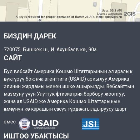
Uses 2GIS API
License agreement
A key is required for proper operation of Raster JS API. Help: api@2gis.ru
БИЗДИН ДАРЕК
720075, Бишкек ш., И. Ахунбаев көч., 90а
САЙТ
Бул вебсайт Америка Кошмо Штаттарынын эл аралык
өнүктүрүү боюнча агенттиги (USAID) аркылуу Америка
элинин жардамы менен ишке ашырылды. Вебсайттын
мазмуну үчүн Улуттук фтизиатрия борбору жооптуу,
жана ал USAID же Америка Кошмо Штаттарынын
өкмөтүнүн көз карашын сөзсүз түрдө чагылдыруусу шарт
эмес.
ИШТӨӨ УБАКТЫСЫ