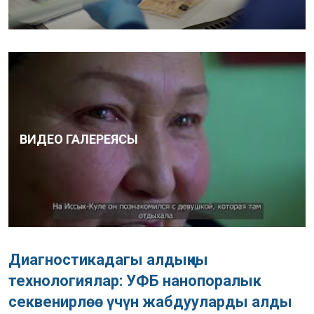
ВИДЕО ГАЛЕРЕЯСЫ
Диагностикадагы алдыңкы
технологиялар: УФБ нанопоралык
секвенирлөө үчүн жабдууларды алды