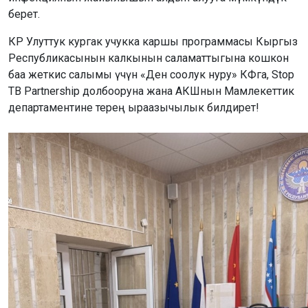
берет.
КР Улуттук кургак учукка каршы программасы Кыргыз
Республикасынын калкынын саламаттыгына кошкон
баа жеткис салымы үчүн «Ден соолук нуру» КФга, Stop
TB Partnership долбооруна жана АКШнын Мамлекеттик
департаментине терең ыраазычылык билдирет!