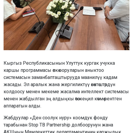
Кыргыз Республикасынын Улуттук кургак учукка
каршы программасы өпкө ооруларын аныктоо
системасын заманбапташтырууда маанилүү кадам
жасады. Эл аралык жана жергиликтүү өнөктөштөрдүн
колдоосу менен мекеме жасалма интеллект системасы
менен жабдылган эң алдыңкы өтө жеңил көчмө рентген
аппаратын алды.
Жабдуулар «Ден соолук нуру» коомдук фонду
тарабынан Stop TB Partnership долбоорунун жана
АКШнын Мамлекеттик департаментинин каржылык