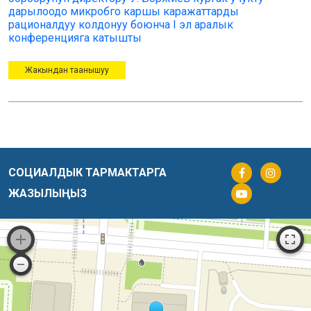
дарылоодо микробго каршы каражаттарды
рационалдуу колдонуу боюнча I эл аралык
конференцияга катышты
Жакындан таанышуу
СОЦИАЛДЫК ТАРМАКТАРГА
ЖАЗЫЛЫҢЫЗ