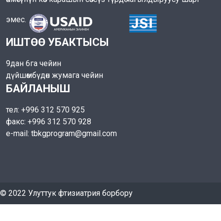
эмес.
ИШТӨӨ УБАКТЫСЫ
9дан 6га чейин
дүйшөмбүдөн жумага чейин
БАЙЛАНЫШ
тел: +996 312 570 925
факс: +996 312 570 928
e-mail: tbkgprogram@gmail.com
© 2022 Улуттук фтизиатрия борбору