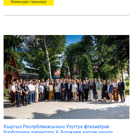
Жакындан таанышуу
Кыргыз Республикасынын Улуттук фтизиатрия
борборунун директору У. Боржиев кургак учукту