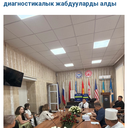
диагностикалык жабдууларды алды