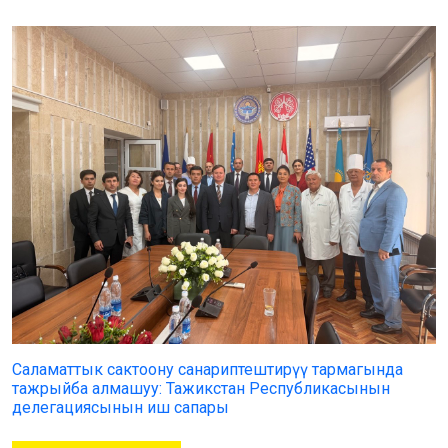
Саламаттык сактоону санариптештирүү тармагында
тажрыйба алмашуу: Тажикстан Республикасынын
делегациясынын иш сапары