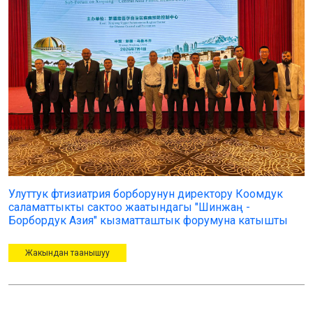
Улуттук фтизиатрия борборунун директору Коомдук
саламаттыкты сактоо жаатындагы "Шинжаң -
Борбордук Азия" кызматташтык форумуна катышты
Жакындан таанышуу