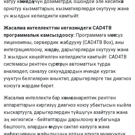
катуу көзөмөлдөө үчүн дозиметрди, ошондой эле кесипкөй
орнотуу кызматтарын, кызматкерлерди окутууну жана
үч жылдык кепилдикти камтыйт.
Жасалма интеллекттин негизиндеги CAD4TB
программалык камсыздоосу:
Программага мөөнөтсүз
лицензияны, сервердик жабдууну (CAD4TB Box), аны
интеграциялоону, жөндөөнү, дарыгерлерди окутууну жана
3 жылдык кеңейтилген кепилдикти камтыйт. CAD4TB
системасы рентген сүрөттөрүн автоматтык түрдө
анализдеп, саналуу секунддардын ичинде кургак
учуктун белгилерин аныктап, дарыгерлерге так диагноз
коюуга жардам берет.
Жасалма интеллекти бар көчмө санариптик рентген
аппараттарын киргизүү диагноз коюу убактысын кыйла
кыскартууга, дарыгерлердин түйшүгүн азайтууга жана
эң негизгиси - бейтаптарды дарылоону өз убагында
баштоого, алардын өмүрүн сактап калууга жана
инфекциянын жайылышын алдын алууга мүмкүндүк