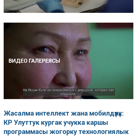
ВИДЕО ГАЛЕРЕЯСЫ
Жасалма интеллект жана мобилдүүлүк:
КР Улуттук кургак учукка каршы
программасы жогорку технологиялык