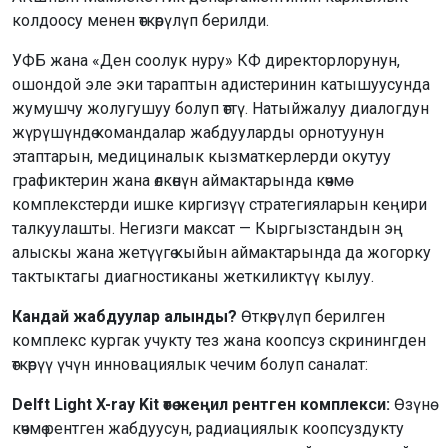
колдоосу менен өткөрүлүп берилди.
УФБ жана «Ден соолук нуру» КФ директорлорунун,
ошондой эле эки тараптын адистеринин катышуусунда
жумушчу жолугушуу болуп өттү. Натыйжалуу диалогдун
жүрүшүндө командалар жабдууларды орнотуунун
этаптарын, медициналык кызматкерлерди окутуу
графиктерин жана өлкөнүн аймактарында көчмө
комплекстерди ишке киргизүү стратегияларын кеңири
талкуулашты. Негизги максат — Кыргызстандын эң
алыскы жана жетүүгө кыйын аймактарында да жогорку
тактыктагы диагностиканы жеткиликтүү кылуу.
Кандай жабдуулар алынды?
Өткөрүлүп берилген
комплекс кургак учукту тез жана коопсуз скринингден
өткөрүү үчүн инновациялык чечим болуп саналат:
Delft Light X-ray Kit өтө жеңил рентген комплекси:
Өзүнө
көчмө рентген жабдуусун, радиациялык коопсуздукту