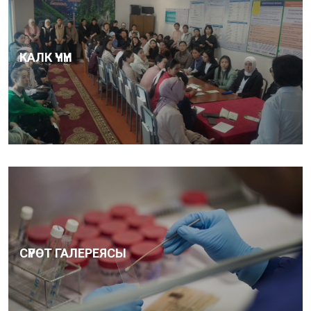
КАЛК ҮЧҮН
СҮРӨТ ГАЛЕРЕЯСЫ