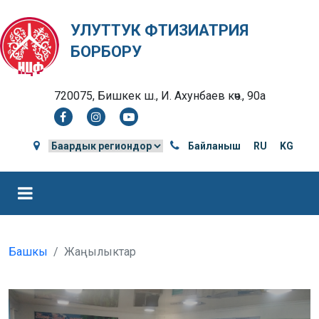
УЛУТТУК ФТИЗИАТРИЯ
БОРБОРУ
720075, Бишкек ш., И. Ахунбаев көч., 90а
Байланыш
RU
KG
Башкы
Жаңылыктар