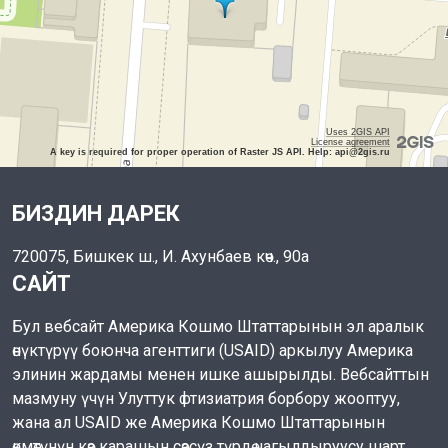
Uses 2GIS API
License agreement
A key is required for proper operation of Raster JS API. Help: api@2gis.ru
БИЗДИН ДАРЕК
720075, Бишкек ш., И. Ахунбаев көч., 90а
САЙТ
Бул вебсайт Америка Кошмо Штаттарынын эл аралык
өнүктүрүү боюнча агенттиги (USAID) аркылуу Америка
элинин жардамы менен ишке ашырылды. Вебсайттын
мазмуну үчүн Улуттук фтизиатрия борбору жооптуу,
жана ал USAID же Америка Кошмо Штаттарынын
өкмөтүнүн көз карашын сөзсүз түрдө чагылдыруусу шарт