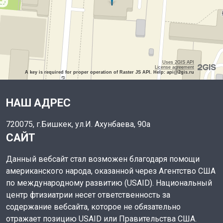
Uses 2GIS API
License agreement
A key is required for proper operation of Raster JS API. Help: api@2gis.ru
НАШ АДРЕС
720075, г.Бишкек, ул.И. Ахунбаева, 90а
САЙТ
Данный вебсайт стал возможен благодаря помощи
американского народа, оказанной через Агентство США
по международному развитию (USAID). Национальный
центр фтизиатрии несет ответственность за
содержание вебсайта, которое не обязательно
отражает позицию USAID или Правительства США.