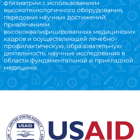
фтизиатрии с использованием
высокотехнологичного оборудования,
передовых научных достижений,
привлечением
высококвалифицированных медицинских
кадров и осуществляющей лечебно-
профилактическую, образовательную
деятельность, научные исследования в
области фундаментальной и прикладной
медицины.