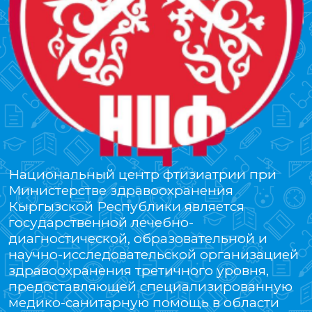
Национальный центр фтизиатрии при
Министерстве здравоохранения
Кыргызской Республики является
государственной лечебно-
диагностической, образовательной и
научно-исследовательской организацией
здравоохранения третичного уровня,
предоставляющей специализированную
медико-санитарную помощь в области