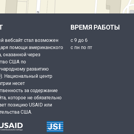
Т
ВРЕМЯ РАБОТЫ
й вебсайт стал возможен
с 9 до 6
даря помощи американского
с пн по пт
, оказанной через
ство США по
народному развитию
D). Национальный центр
атрии несет
ственность за содержание
та, которое не обязательно
ает позицию USAID или
тельства США.