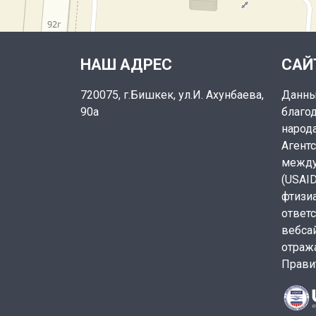
НАШ АДРЕС
САЙ
720075, г.Бишкек, ул.И. Ахунбаева,
Данны
90а
благо
народа
Агент
между
(USAI
фтизи
ответ
вебсай
отраж
Прави