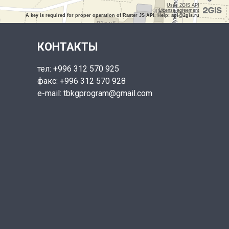
Uses 2GIS API
License agreement
A key is required for proper operation of Raster JS API. Help: api@2gis.ru
КОНТАКТЫ
тел: +996 312 570 925
факс: +996 312 570 928
e-mail: tbkgprogram@gmail.com