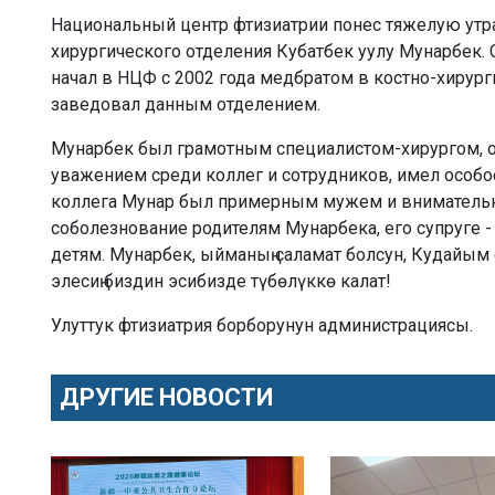
Национальный центр фтизиатрии понес тяжелую утра
хирургического отделения Кубатбек уулу Мунарбек
начал в НЦФ с 2002 года медбратом в костно-хирур
заведовал данным отделением.
Мунарбек был грамотным специалистом-хирургом, 
уважением среди коллег и сотрудников, имел особо
коллега Мунар был примерным мужем и вниматель
соболезнование родителям Мунарбека, его супруге 
детям. Мунарбек, ыйманың саламат болсун, Кудайым
элесиң биздин эсибизде түбөлүккө калат!
Улуттук фтизиатрия борборунун администрациясы.
ДРУГИЕ НОВОСТИ