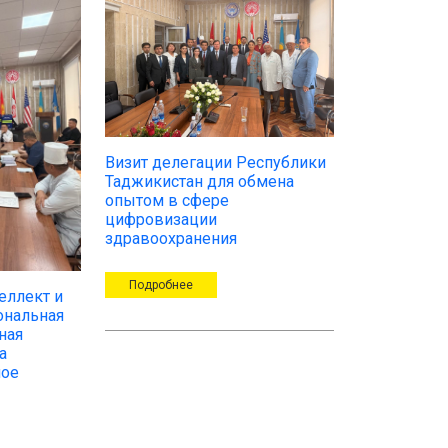
Визит делегации Республики
Таджикистан для обмена
опытом в сфере
цифровизации
здравоохранения
Подробнее
еллект и
ональная
ная
а
ное