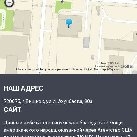
Uses 2GIS API
License agreement
A key is required for proper operation of Raster JS API. Help: api@2gis.ru
НАШ АДРЕС
720075, г.Бишкек, ул.И. Ахунбаева, 90а
САЙТ
Данный вебсайт стал возможен благодаря помощи
американского народа, оказанной через Агентство США