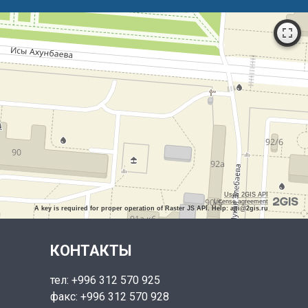
Uses 2GIS API
License agreement
A key is required for proper operation of Raster JS API. Help: api@2gis.ru
КОНТАКТЫ
тел: +996 312 570 925
факс: +996 312 570 928