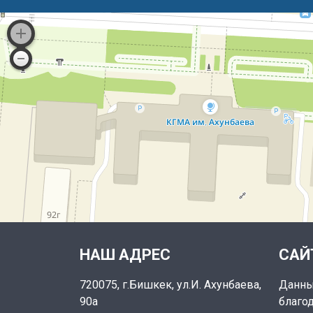
НАШ АДРЕС
САЙ
720075, г.Бишкек, ул.И. Ахунбаева,
Данны
90а
благо