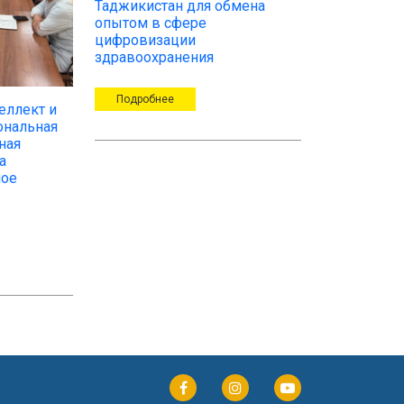
Таджикистан для обмена
опытом в сфере
цифровизации
здравоохранения
Подробнее
еллект и
ональная
ная
а
ное