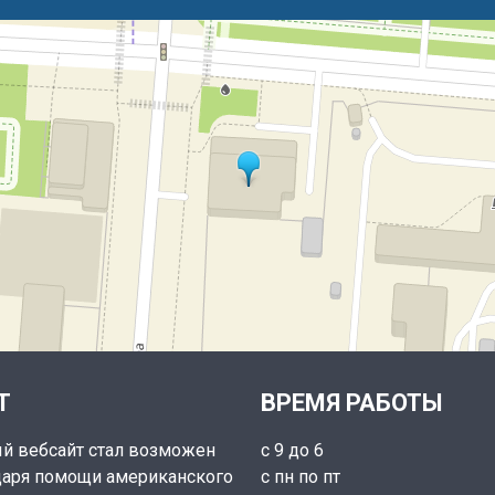
Т
ВРЕМЯ РАБОТЫ
й вебсайт стал возможен
с 9 до 6
даря помощи американского
с пн по пт